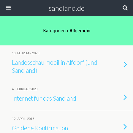
sandland.de
Kategorien ›
Allgemein
10. FEBRUAR 2020
Landesschau mobil in Alfdorf (und
Sandland)
4. FEBRUAR 2020
Internet für das Sandland
12. APRIL 2018
Goldene Konfirmation