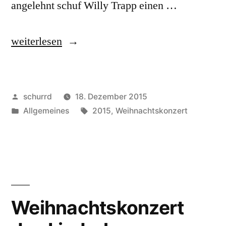
angelehnt schuf Willy Trapp einen …
„Weihnachtskonzert
weiterlesen
des
Liederkranz
Veröffentlicht
schurrd
18. Dezember 2015
„Eintracht“
von
Veröffentlicht
Schlagwörter:
Allgemeines
2015
,
Weihnachtskonzert
Hellershof“
unter
Weihnachtskonzert