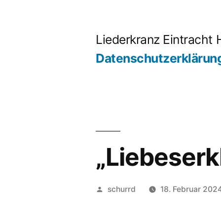
Zum
Inhalt
Liederkranz Eintracht 
springen
Datenschutzerklärun
„Liebeserk
Veröffentlicht
schurrd
18. Februar 202
von