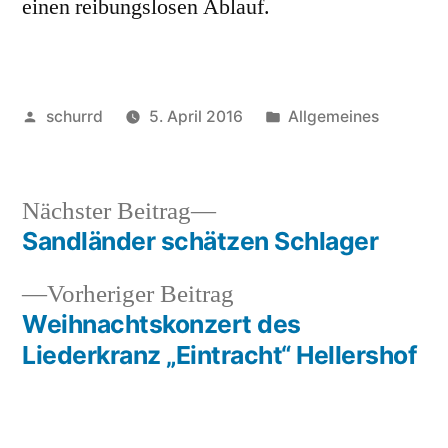
einen reibungslosen Ablauf.
Veröffentlicht
Veröffentlicht
schurrd
5. April 2016
Allgemeines
von
unter
Nächster
Nächster Beitrag
Beitrag:
Sandländer schätzen Schlager
Beitragsnavigation
Vorheriger
Vorheriger Beitrag
Beitrag:
Weihnachtskonzert des
Liederkranz „Eintracht“ Hellershof